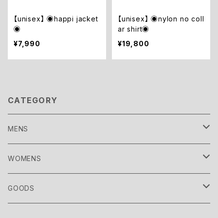
【unisex】 ◉happi jacket
【unisex】 ◉nylon no coll
◉
ar shirt◉
¥7,990
¥19,800
CATEGORY
MENS
TOPS
WOMENS
CUTSEW
OUTER
TOPS
GOODS
SHIRT
COAT
CUTSEW
BOTTOMS
OUTER
SOCKS