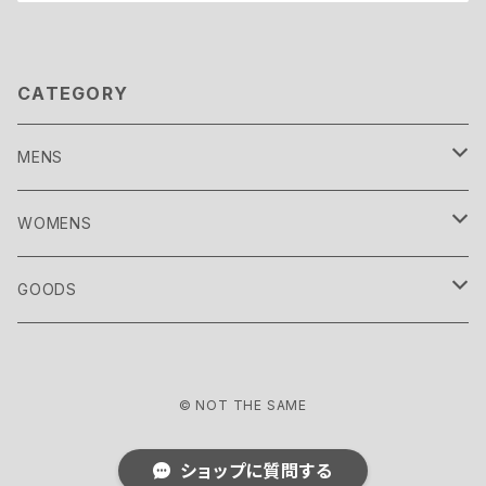
CATEGORY
MENS
TOPS
WOMENS
CUTSEW
OUTER
TOPS
GOODS
SHIRT
COAT
CUTSEW
BOTTOMS
OUTER
SOCKS
© NOT THE SAME
SWEAT
DOWN WEAR
SHIRT
PANTS
COAT
SHOES
BOTTOMS
HEADWEAR
ショップに質問する
KNIT
BLOUSON
SWEAT
SHORTS
DOWN WEAR
SNEAKER
PANTS