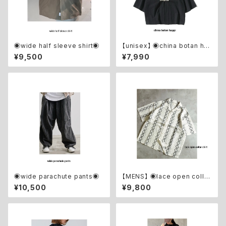
◉wide half sleeve shirt◉
【unisex】 ◉china botan ha
ppi◉
¥9,500
¥7,990
◉wide parachute pants◉
【MENS】 ◉lace open collar
shirt◉
¥10,500
¥9,800