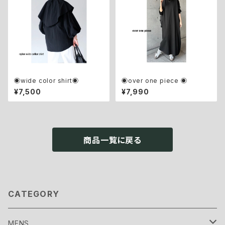
◉wide color shirt◉
◉over one piece ◉
¥7,500
¥7,990
商品一覧に戻る
CATEGORY
MENS