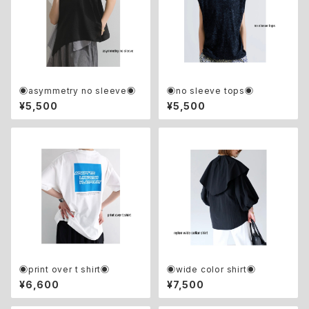
◉asymmetry no sleeve◉
◉no sleeve tops◉
¥5,500
¥5,500
◉print over t shirt◉
◉wide color shirt◉
¥6,600
¥7,500